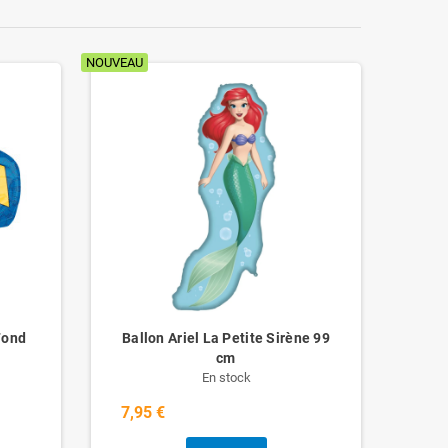
NOUVEAU
NOUVEAU
Fond
Ballon Ariel La Petite Sirène 99
B
cm
En stock
7,95 €
7,9