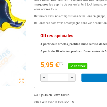
marquerez les esprits de vos enfants à tout jamais, av
vous adorez tous !
Retrouvez aussi nos compositions de ballons en grappe, e
Ballonsdeco.com vous accompagne dans vos décorations
Offres spéciales
A partir de 3 articles, profitez d'une remise de 5%
A partir de 10 articles, profitez d'une remise de 
5,95 €
TTC
En stock
check
remove
add
zoom_out_map
4 à 6 jours en Lettre Suivie.
24h à 48h avec la livraison TNT.