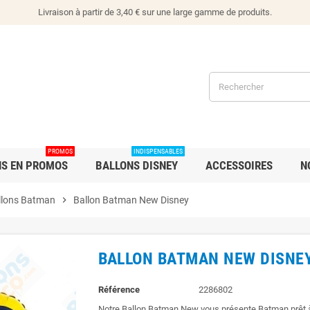
Livraison à partir de 3,40 € sur une large gamme de produits.
PROMOS
INDISPENSABLES
NS EN PROMOS
BALLONS DISNEY
ACCESSOIRES
N
llons Batman
chevron_right
Ballon Batman New Disney
BALLON BATMAN NEW DISNE
Référence
2286802
Notre Ballon Batman New vous présente Batman prêt à d