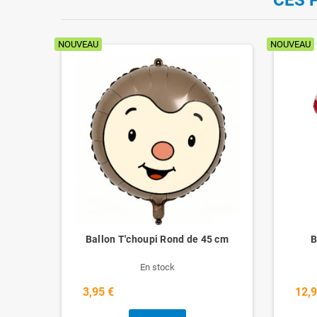
NOUVEAU
NOUVEAU
ur
Ballon T'choupi Rond de 45 cm
B
En stock
3,95 €
12,9