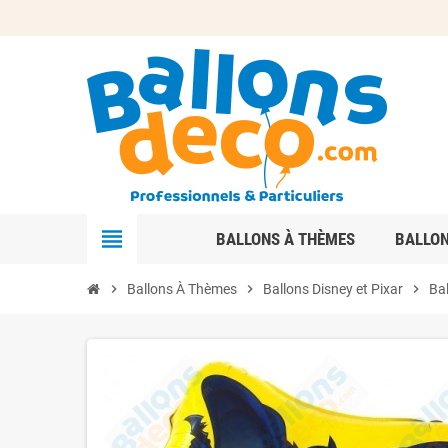
view_headline
BALLONS À THÈMES
BALLO
chevron_right
Ballons À Thèmes
chevron_right
Ballons Disney et Pixar
chevron_right
Ba