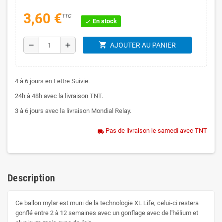
3,60 €
TTC
En stock
check
shopping_cart
remove
add
AJOUTER AU PANIER
4 à 6 jours en Lettre Suivie.
24h à 48h avec la livraison TNT.
3 à 6 jours avec la livraison Mondial Relay.
Pas de livraison le samedi avec TNT
local_shipping
Description
Ce ballon mylar est muni de la technologie XL Life, celui-ci restera
gonflé entre 2 à 12 semaines avec un gonflage avec de l'hélium et