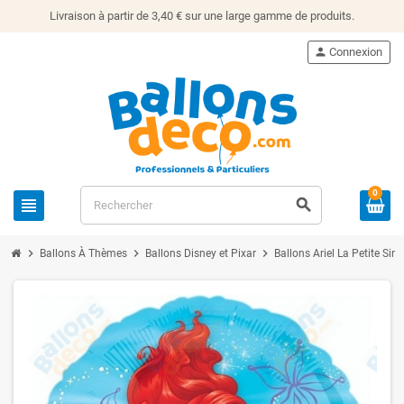
Livraison à partir de 3,40 € sur une large gamme de produits.
person
Connexion
0
view_headline
search
chevron_right
chevron_right
chevron_right
Ballons À Thèmes
Ballons Disney et Pixar
Ballons Ariel La Petite Sirè