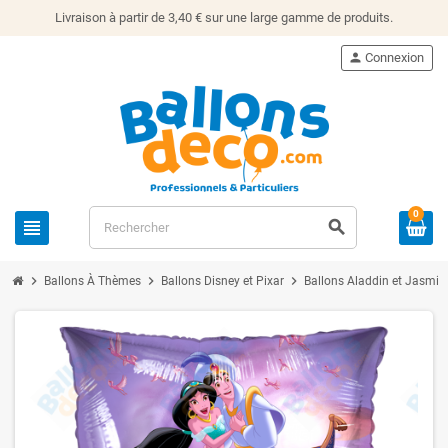
Livraison à partir de 3,40 € sur une large gamme de produits.
person
Connexion
0
view_headline
search
chevron_right
chevron_right
chevron_right
Ballons À Thèmes
Ballons Disney et Pixar
Ballons Aladdin et Jasmin