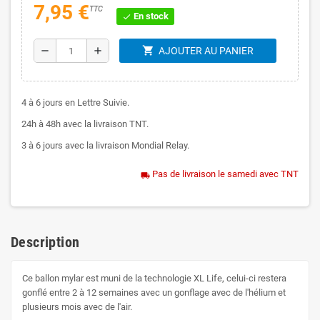
7,95 €
TTC
En stock
check
shopping_cart
remove
add
AJOUTER AU PANIER
4 à 6 jours en Lettre Suivie.
24h à 48h avec la livraison TNT.
3 à 6 jours avec la livraison Mondial Relay.
Pas de livraison le samedi avec TNT
local_shipping
Description
Ce ballon mylar est muni de la technologie XL Life, celui-ci restera
gonflé entre 2 à 12 semaines avec un gonflage avec de l'hélium et
plusieurs mois avec de l'air.