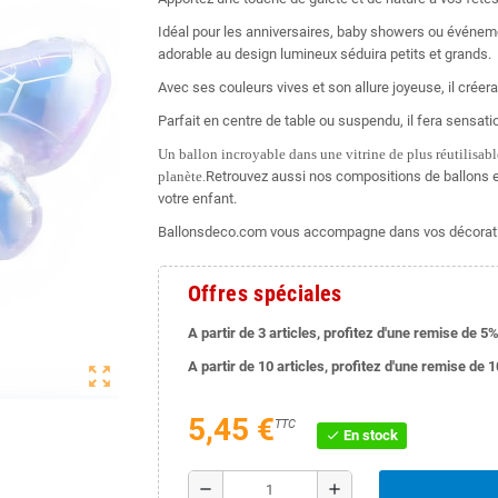
Idéal pour les anniversaires, baby showers ou événeme
adorable au design lumineux séduira petits et grands.
Avec ses couleurs vives et son allure joyeuse, il crée
Parfait en centre de table ou suspendu, il fera sensatio
Un ballon incroyable dans une vitrine de plus réutilisable
planète.
Retrouvez aussi nos compositions de ballons e
votre enfant.
Ballonsdeco.com vous accompagne dans vos décorati
Offres spéciales
A partir de 3 articles, profitez d'une remise de 5%
A partir de 10 articles, profitez d'une remise de 
zoom_out_map
5,45 €
TTC
En stock
check
remove
add