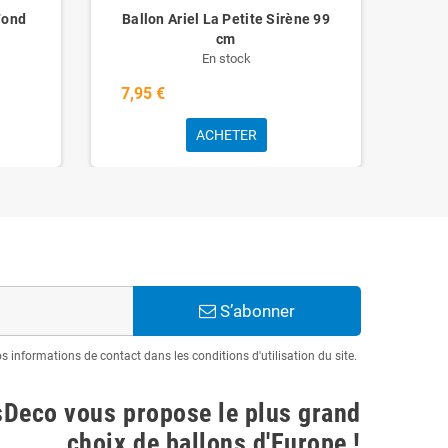
Fond
Ballon Ariel La Petite Sirène 99
B
cm
En stock
7,95 €
7,9
ACHETER
S’abonner
informations de contact dans les conditions d'utilisation du site.
sDeco vous propose le plus grand
choix de ballons d'Europe !