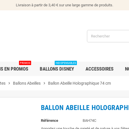
Livraison à partir de 3,40 € sur une large gamme de produits.
PROMOS
INDISPENSABLES
NS EN PROMOS
BALLONS DISNEY
ACCESSOIRES
N
tes
chevron_right
Ballons Abeilles
chevron_right
Ballon Abeille Holographique 74 cm
BALLON ABEILLE HOLOGRAPH
Référence
BAH74C
Apportez une touche de gaieté et de nature à vos fêtes