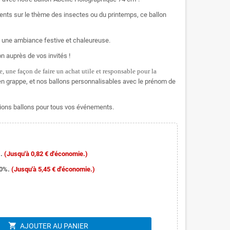
nts sur le thème des insectes ou du printemps, ce ballon
ra une ambiance festive et chaleureuse.
n auprès de vos invités !
, une façon de faire un achat utile et responsable pour la
n grappe, et nos ballons personnalisables avec le prénom de
ons ballons pour tous vos événements.
.
(Jusqu'à 0,82 € d'économie.)
10%.
(Jusqu'à 5,45 € d'économie.)
shopping_cart
AJOUTER AU PANIER