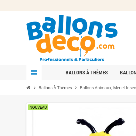
view_headline
BALLONS À THÈMES
BALLO
chevron_right
Ballons À Thèmes
chevron_right
Ballons Animaux, Mer et Insec
NOUVEAU